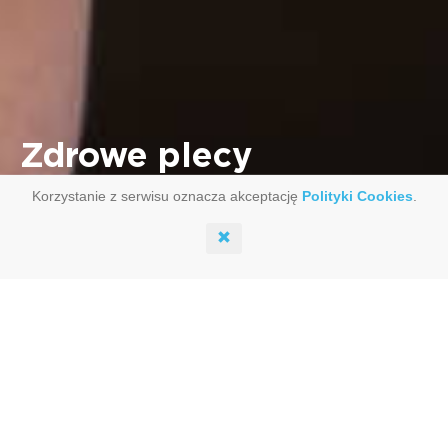
Zdrowe plecy
Trening opracowany przez
Joanna
Korzystanie z serwisu oznacza akceptację
Polityki Cookies
.
Barcikowska